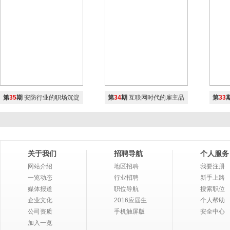
网友
[donne_wu@126.com]
的原贴：
为什么为什么
网友
[m357760049@qq.com]
的原贴：
sfdfdsfsdfsdfsdfsdfsdf
网友
[m357760049@qq.com]
的原贴：
回复：我要开始行动了
网友
[m357760049@qq.com]
的原贴：
第
35
期
安防行业的职场沉淀
第
34
期
互联网时代的雇主品
第
33
马上开始行动
和积累
牌建设及
网友
[qqq]
的原贴：
qqqqq
关于我们
招聘导航
个人服务
网友
[熊猫超人]
的原贴：
没年终奖果断辞职！！！！！！
网站介绍
地区招聘
我要注册
一览动态
行业招聘
新手上路
网友
[哏哏]
的原贴：
媒体报道
职位导航
搜索职位
年“终”奖应改名为“年年奖”
企业文化
2016应届生
个人帮助
公司资质
手机触屏版
安全中心
网友
[哏哏哏]
的原贴：
加入一览
我觉得吧，嗯，梦想好伟大