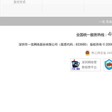
支付方式
网友
[陈先生]
的原贴：
中国梦，民族梦，我的梦，人因，梦想而伟大~
·一览
·客
网友
[温宇]
的原贴：
理想很丰满，现实很骨感！
网友
[新新一切]
的原贴：
新年里，大家都要有个好的开头哦
深圳市一览网络股份有限公司（股票代码：833680） 版权所有 © 2006-2
粤公网安备 4403
网友
[赵天宇]
的原贴：
梦想很丰满，现实很骨感
深圳网络警
察报警平台
网友
[蓝风]
的原贴：
小时候的梦想是长大。现在的梦想是有个家，有个好的工作。
网友
[dsa]
的原贴：
我们这一代人长大了，也面临更多的责任，面对时下的环境压力山大啊！！
网友
[bono]
的原贴：
支持