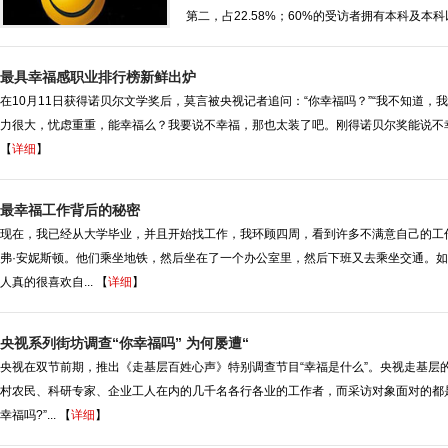
第二，占22.58%；60%的受访者拥有本科及本科以
最具幸福感职业排行榜新鲜出炉
在10月11日获得诺贝尔文学奖后，莫言被央视记者追问：“你幸福吗？”“我不知道，
力很大，忧虑重重，能幸福么？我要说不幸福，那也太装了吧。刚得诺贝尔奖能说不幸福吗？
【
详细
】
最幸福工作背后的秘密
现在，我已经从大学毕业，并且开始找工作，我环顾四周，看到许多不满意自己的工
弗·安妮斯顿。他们乘坐地铁，然后坐在了一个办公室里，然后下班又去乘坐交通。
人真的很喜欢自... 【
详细
】
央视系列街坊调查“你幸福吗” 为何屡遭“
央视在双节前期，推出《走基层百姓心声》特别调查节目“幸福是什么”。央视走基层
村农民、科研专家、企业工人在内的几千名各行各业的工作者，而采访对象面对的都是
幸福吗?”... 【
详细
】